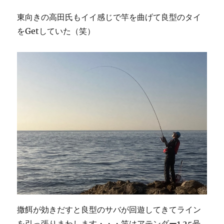
東向きの高田氏もイイ感じで竿を曲げて良型のタイ
をGetしていた（笑）
撒餌が効きだすと良型のサバが回遊してきてライン
を引っ張りまわします・・・竿はアテンダー1.25号