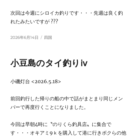
次回は今週にシロイカ釣りです・・・先週は良く釣
れたみたいですが ???
投
カ
2026年6月14日
四国
稿
テ
日:
ゴ
リ
小豆島のタイ釣りⅳ
ー
小磯灯台 <2026.5.18>
前回釣行した帰りの船の中で話がまとまり同じメン
バーで再度行くことになりました。
今回は早朝4時に〝のりくら釣具店〟に集合で
す・・・オキアミ9ｋを購入して港に行きボクらの他