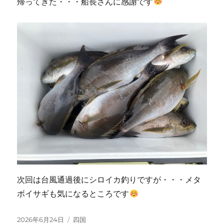
帰ってきた・・・船長さんに感謝です
次回は台風通過後にシロイカ釣りですが・・・メタ
ボイサギも気になるところです
投
カ
2026年6月24日
四国