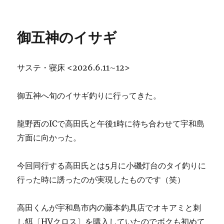
稿
テ
日:
ゴ
リ
御五神のイサギ
ー
サステ・寝床 <2026.6.11∼12>
御五神へ旬のイサギ釣りに行ってきた。
龍野西のICで高田氏と午後1時に待ち合わせて宇和島
方面に向かった。
今回同行する高田氏とは5月に小磯灯台のタイ釣りに
行った時に誘ったのが実現したものです（笑）
高田くんが宇和島市内の藤本釣具店でオキアミと刺
し餌〔HVクロス〕を購入していたのでボクも初めて