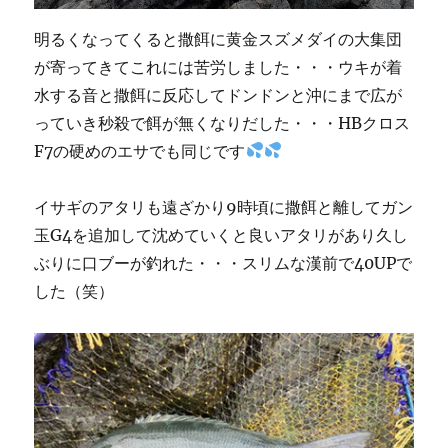
明るくなってくると撒餌に黄金スズメダイの大集団
が寄ってきてこれには苦労しました・・・ウキが着
水する音と撒餌に反応してドンドンと沖にまで広が
っていき秒殺で餌が無くなりだした・・・HBクロス
F7の硬めのエサでも同じです
イサギのアタリも遠ざかり9時頃に撒餌と離してガン
玉G4を追加して沈めていくと良いアタリがあり久し
ぶりに口ブーが釣れた・・・スリムな漢前で40UPで
した（笑）