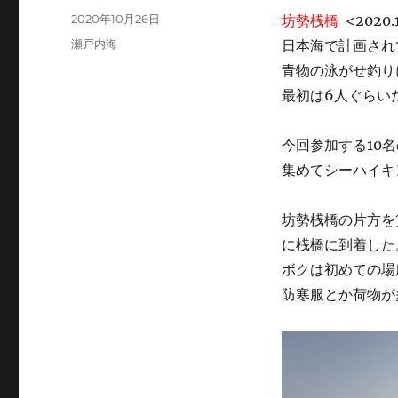
投
2020年10月26日
坊勢桟橋
<2020.
稿
カ
瀬戸内海
日本海で計画され
日:
テ
青物の泳がせ釣り
ゴ
最初は6人ぐらい
リ
ー
今回参加する10
集めてシーハイキ
坊勢桟橋の片方を
に桟橋に到着した
ボクは初めての場
防寒服とか荷物が