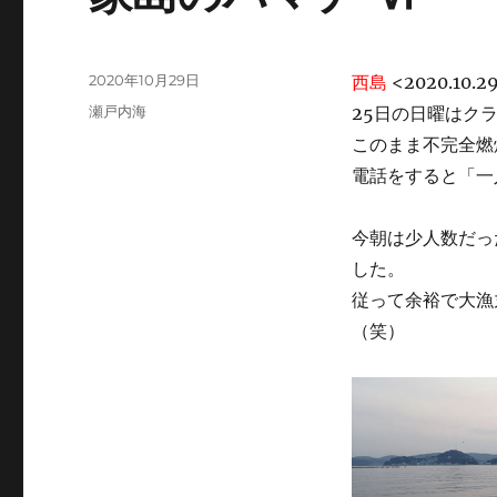
投
2020年10月29日
西島
<2020.10.2
稿
カ
瀬戸内海
25日の日曜はク
日:
テ
このまま不完全燃
ゴ
電話をすると「一
リ
ー
今朝は少人数だっ
した。
従って余裕で大漁
（笑）