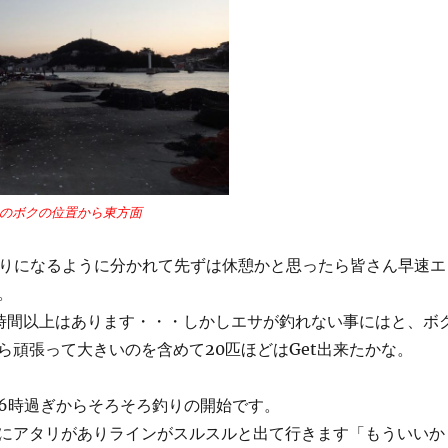
のボクの位置から東方面
釣りになるように分かれて先ずは休憩かと思ったら皆さん早速エ
。
時間以上はあります・・・しかしエサが釣れない事にはと、ボ
ら頑張って大きいのを含めて20匹ほどはGet出来たかな。
6時過ぎからそろそろ釣りの開始です。
にアタリがありラインがスルスルと出て行きます「もういいか