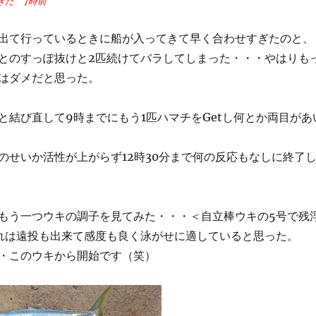
きた
7時前
出て行っ
ているときに船が入ってきて早く合わせすぎたのと、
とのすっぽ抜けと2匹続けてバラしてしまった・・・やはりも
はダメだと思った。
と結び直して9時までにもう1匹ハマチをGetし何とか両目があ
のせいか活性が上がらず12時30分まで何の反応もなしに終了
もう一つウキの調子を見てみた・・・＜自立棒ウキの5号で残
れは遠投も出来て感度も良く泳がせに適していると思った。
・このウキから開始です（笑）