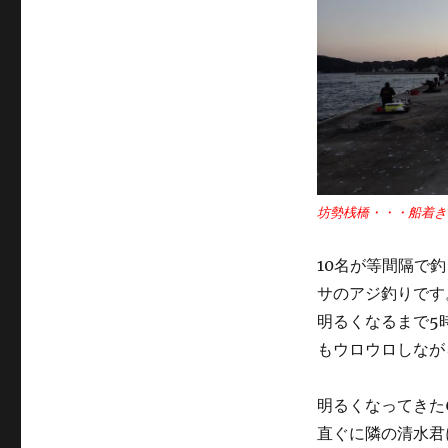
坊勢桟橋・・・船着き
10名が等間隔で
サのアジ釣りです
明るくなるまで5
もウロウロしなが
明るくなってきた
直ぐに隣の清水君