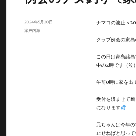
投
2024年5月20日
ナマコの波止 <202
稿
カ
瀬戸内海
日:
テ
クラブ例会の家島
ゴ
リ
ー
この日は家島諸島
中の2時です（泣
午前0時に家を出
受付を済ませて籤
になります
元ちゃんは今年の
止せねばと思って