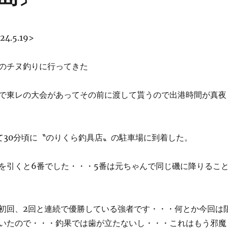
4.5.19>
のチヌ釣りに行ってきた
で東レの大会があってその前に渡して貰うので出港時間が真夜
）
て30分頃に〝のりくら釣具店〟の駐車場に到着した。
を引くと6番でした・・・5番は元ちゃんで同じ磯に降りるこ
初回、2回と連続で優勝している強者です・・・何とか今回は
いたので・・・釣果では歯が立たないし・・・これはもう邪魔