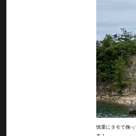
慎重にタモで掬っ
す！