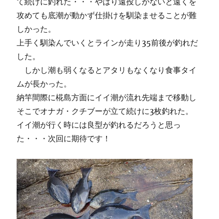
て続けに釣れた・・・やはり遠投しかないと遠くを
攻めても底潮が動かず仕掛けを馴染ませることが難
しかった。
上手く馴染んでいくとラインが走り35前後が釣れだ
した。
しかし潮も弱くなるとアタリもなくなり食事タイ
ムが長かった。
納竿間際に椛島方面にイイ潮が流れ先端まで移動し
そこでオナガ・クチブーが立て続けに3枚釣れた。
イイ潮が行く時には良型が釣れるだろうと思っ
た・・・次回に期待です！