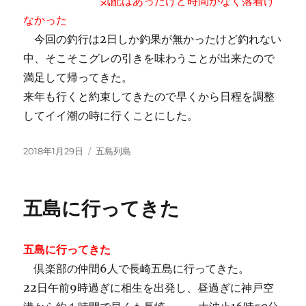
気配はあったけど時間がなく落着け
なかった
今回の釣行は2日しか釣果が無かったけど釣れない
中、そこそこグレの引きを味わうことが出来たので
満足して帰ってきた。
来年も行くと約束してきたので早くから日程を調整
してイイ潮の時に行くことにした。
投
カ
2018年1月29日
五島列島
稿
テ
日:
ゴ
リ
五島に行ってきた
ー
五島に行ってきた
倶楽部の仲間6人で長崎五島に行ってきた。
22日午前9時過ぎに相生を出発し、昼過ぎに神戸空