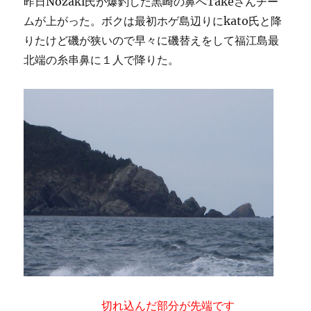
昨日Nozaki氏が爆釣した黒崎の鼻へTakeさんチー
ムが上がった。ボクは最初ホゲ島辺りにkato氏と降
りたけど磯が狭いので早々に磯替えをして福江島最
北端の糸串鼻に１人で降りた。
切れ込んだ部分が先端です