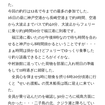
た。
今回の釣行は12名で今までの最多の参加でした。
16日の昼に神戸空港から長崎空港まで約1時間、空港
から大波止までバスで約40分、大波止からフェリー
に乗り約3時間10分で福江港に到着です。
福江港に着いたのが午後8時なので待ち時間を合わ
せると神戸から8時間掛かるということですが・・・
まぁ時間は掛かるけどフェリーでゆっくり食事した
り釣り談義できるところがイイかな。
中村旅館に送っていた荷物を部屋に入れ明日の準備
をして11時過ぎに就寝した。
全員心を弾ませ5時に朝食を摂り6時20分頃港に行
くと〝せいわ渡船〟の荒木船長は既に迎えに来てい
た。
全員が乗り込んだのを確認し30分ごろに椛島方面に
向かった・・・二子島の北、クジラ瀬と降ろしてい