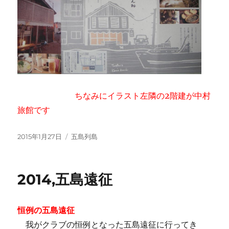
ちなみにイラスト左隣の2階建が中村
旅館です
投
カ
2015年1月27日
五島列島
稿
テ
日:
ゴ
リ
2014,五島遠征
ー
恒例の五島遠征
我がクラブの恒例となった五島遠征に行ってき