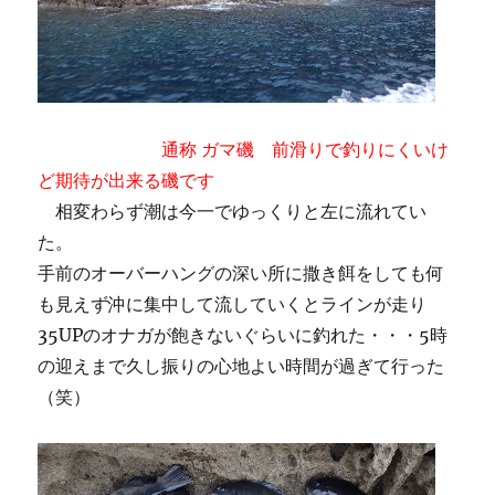
通称 ガマ磯 前滑りで釣りにくいけ
ど期待が出来る磯です
相変わらず潮は今一でゆっくりと左に流れてい
た。
手前のオーバーハングの深い所に撒き餌をしても何
も見えず沖に集中して流していくとラインが走り
35UPのオナガが飽きないぐらいに釣れた・・・5時
の迎えまで久し振りの心地よい時間が過ぎて行った
（笑）