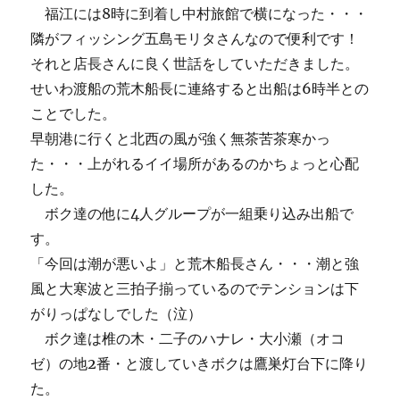
福江には8時に到着し中村旅館で横になった・・・
隣がフィッシング五島モリタさんなので便利です！
それと店長さんに良く世話をしていただきました。
せいわ渡船の荒木船長に連絡すると出船は6時半との
ことでした。
早朝港に行くと北西の風が強く無茶苦茶寒かっ
た・・・上がれるイイ場所があるのかちょっと心配
した。
ボク達の他に4人グループが一組乗り込み出船で
す。
「今回は潮が悪いよ」と荒木船長さん・・・潮と強
風と大寒波と三拍子揃っているのでテンションは下
がりっぱなしでした（泣）
ボク達は椎の木・二子のハナレ・大小瀬（オコ
ゼ）の地2番・と渡していきボクは鷹巣灯台下に降り
た。