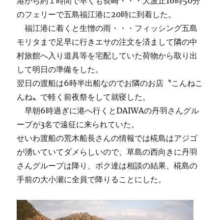
港から約１時間で早くも長崎・・・大波止16時50分
のフェリーで五島福江港に20時に到着した。
福江港に着くと生憎の雨・・・フィッシング五島
モリタまで足早に行きエサの注文を済まして隣の中
村旅館へ入り道具等を宅配していた荷物から取り出
して明日の準備をした。
翌日の渡船は6時半出船なのでお隣のお店〝こんねこ
んね〟で軽く前夜祭をして就寝した。
早朝6時過ぎに港へ行くとDAIWAの丹羽さんグル
ープが3名で遠征に来られていた。
せいわ渡船の荒木船長さんの情報では椛島はアジゴ
が湧いていてダメらしいので、草島の西向きに丹羽
さんグループは降り、ボク達は相談の結果、椛島の
手前の大小瀬に全員で降りることにした。