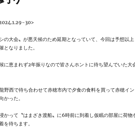
24.1.29~30>
シの大会〟が悪天候のため延期となっていて、今回は予想以上
催となりました。
候に恵まれず2年振りなので皆さんホントに待ち望んでいた大
に龍野西で待ち合わせて赤穂市内で夕食の食料を買って赤穂イン
向かった。
浸かって〝はまざき渡船〟に6時前に到着し仮眠の部屋に荷物
着を待ちます。