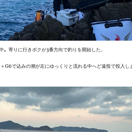
中〟寄りに行きボクが3番方向で釣りを開始した。
号＋G6で込みの潮が左にゆっくりと流れる中へど遠投で投入し