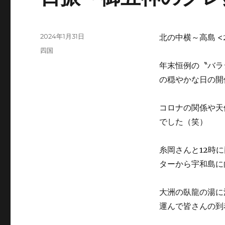
投
2024年1月31日
北の中横～高島 <20
稿
カ
四国
日:
テ
年末恒例の〝バラ
ゴ
の穏やかな日の開
リ
ー
コロナの関係や天
でした（笑）
糸岡さんと12時
ターから宇和島に
大洲の臥龍の湯に
運んで皆さんの到