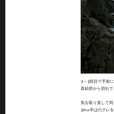
2～3投目で手前
直結部から切れて
気を取り直して同
30㎝半ばのグレを