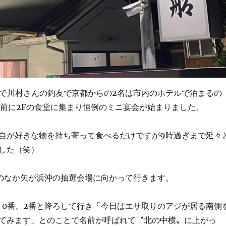
加で川村さんの釣友で京都からの2名は市内のホテルで泊まるの
時前に2Fの食堂に集まり恒例のミニ宴会が始まりました。
自が好きな物を持ち寄って食べるだけですが9時過ぎまで延々
した（笑）
のなか矢が浜沖の抽選会場に向かって行きます。
、0番、2番と降ろして行き「今日はエサ取りのアジが居る南側
てみます」とのことで名前が呼ばれて〝北の中横〟に上がっ