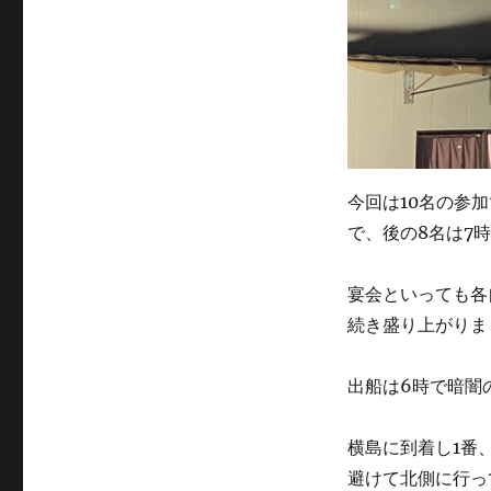
今回は10名の参
で、後の8名は7
宴会といっても各
続き盛り上がりま
出船は6時で暗闇
横島に到着し1番
避けて北側に行っ