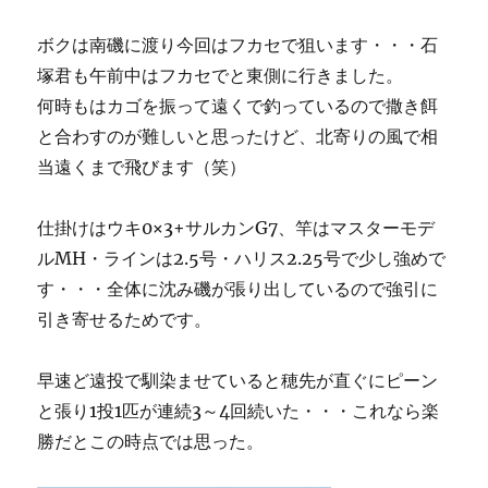
ボクは南磯に渡り今回はフカセで狙います・・・石
塚君も午前中はフカセでと東側に行きました。
何時もはカゴを振って遠くで釣っているので撒き餌
と合わすのが難しいと思ったけど、北寄りの風で相
当遠くまで飛びます（笑）
仕掛けはウキ0×3+サルカンG7、竿はマスターモデ
ルMH・ラインは2.5号・ハリス2.25号で少し強めで
す・・・全体に沈み磯が張り出しているので強引に
引き寄せるためです。
早速ど遠投で馴染ませていると穂先が直ぐにピーン
と張り1投1匹が連続3～4回続いた・・・これなら楽
勝だとこの時点では思った。