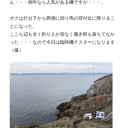
ん・・・例年なら人気がある磯ですが・・・。
ボクは灯台下から西側に回り馬の背付近に降りるこ
とになった。
ここら辺も全く釣り人が居なく撒き餌も落ちてなか
った・・・なので今日は臨時磯テスターになります
（爆）