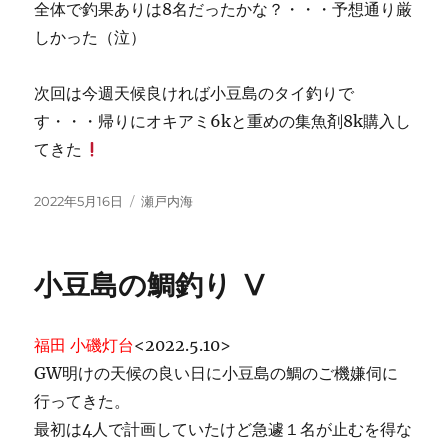
全体で釣果ありは8名だったかな？・・・予想通り厳
しかった（泣）
次回は今週天候良ければ小豆島のタイ釣りで
す・・・帰りにオキアミ6kと重めの集魚剤8k購入し
てきた
投
カ
2022年5月16日
瀬戸内海
稿
テ
日:
ゴ
リ
小豆島の鯛釣り Ⅴ
ー
福田 小磯灯台
<2022.5.10>
GW明けの天候の良い日に小豆島の鯛のご機嫌伺に
行ってきた。
最初は4人で計画していたけど急遽１名が止むを得な