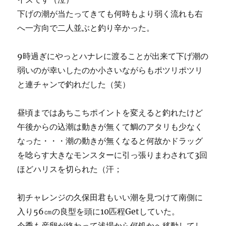
下げの潮が当たってきても何時もより弱く流れも右
へ一方向で二人並ぶと釣り辛かった。
9時過ぎにやっとハナレに渡ることが出来て下げ潮の
弱いのが幸いしたのか小さいながらもポツリポツリ
と連チャンで釣れだした（笑）
昼頃まではあちこちポイントを変えると釣れたけど
午後からの込潮は動きが無くて鯛のアタリも少なく
なった・・・潮の動きが無くなると何故かドラッグ
を唸らす大きなモンスターに引っ張りまわされて3回
ほどハリスを切られた（汗；
初チャレンジの久保田君もいい潮を見つけて南側に
入り56㎝の良型を頭に10匹程Getしていた。
今季も産卵が終わって浅場から何処かへ移動してし