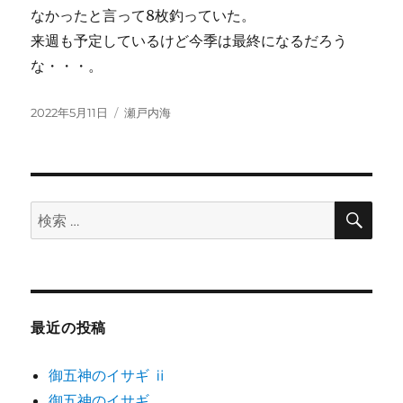
なかったと言って8枚釣っていた。
来週も予定しているけど今季は最終になるだろう
な・・・。
投
カ
2022年5月11日
瀬戸内海
稿
テ
日:
ゴ
リ
ー
検
検
索
索:
最近の投稿
御五神のイサギ ⅱ
御五神のイサギ