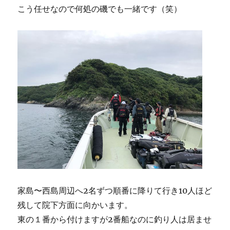
こう任せなので何処の磯でも一緒です（笑）
家島〜西島周辺へ2名ずつ順番に降りて行き10人ほど
残して院下方面に向かいます。
東の１番から付けますが2番船なのに釣り人は居ませ