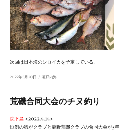
次回は日本海のシロイカを予定している。
投
カ
2022年5月20日
瀬戸内海
稿
テ
日:
ゴ
リ
荒磯合同大会のチヌ釣り
ー
院下島
<2022.5.15>
恒例の我がクラブと龍野荒磯クラブの合同大会が3年