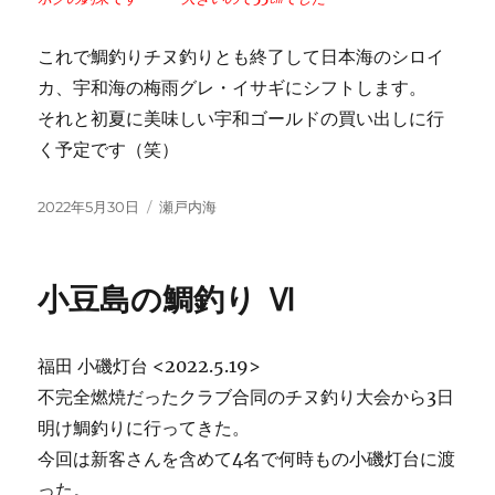
これで鯛釣りチヌ釣りとも終了して日本海のシロイ
カ、宇和海の梅雨グレ・イサギにシフトします。
それと初夏に美味しい宇和ゴールドの買い出しに行
く予定です（笑）
投
カ
2022年5月30日
瀬戸内海
稿
テ
日:
ゴ
リ
小豆島の鯛釣り Ⅵ
ー
福田 小磯灯台 <2022.5.19>
不完全燃焼だったクラブ合同のチヌ釣り大会から3日
明け鯛釣りに行ってきた。
今回は新客さんを含めて4名で何時もの小磯灯台に渡
った。