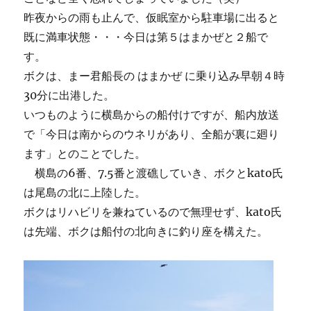
昨夜からの雨も止んで、仮眠室から駐車場に出ると
既に満車状態・・・今日は第５はまかぜと２船で
す。
ボクは、まー君船長の はまかぜ に乗り込み早朝４時
30分に出港した。
いつものように横島からの船付けですが、船内放送
で「今日は南からのウネリがあり、全船が裏に廻り
ます」とのことでした。
横島の6番、7.5番と渡礁していき、ボクとkato氏
は尾島の北に上陸した。
ボクはリハビリを兼ねているので無理せず、kato氏
は先端、ボクは船付の北向きに釣り座を構えた。