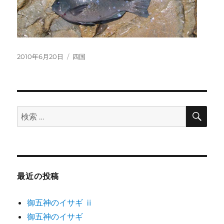
投
カ
2010年6月20日
四国
稿
テ
日:
ゴ
リ
ー
検
検
索
索:
最近の投稿
御五神のイサギ ⅱ
御五神のイサギ